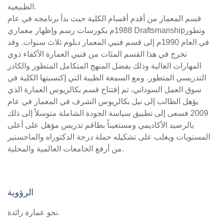
الطبيعية.
قسم المعمار من أقدم أقسام الكلية حيث بدأ برنامجه في عام
1988م بكورسات رسم وإظهار معماري Draftsmanshipوتطور
في العام 1990م إلى قسم فنيي المعمار دبلوم ثلاث سنوات. وقد
تخرج في هذا القسم المئات من فنيي العمارة الأكفاء ذوي
المهارات العالية وذلك بفضل المنهج المتكامل المتطور والكادر
التدريسي المتطور. ومع السمعة الطيبة التي إكتسبتها الكلية في
سوق العمل السوداني، تم إفتتاح قسم بكالريوس العمارة الذي
يؤهل الطالب إلى نيل بكالريوس الشرف في المعمار في عام
2009 فسعى إلى تطبيق سياسة الجودة الشاملة متوسلاً إلى ذلك
بالرصيد الأكاديمي ومستعيناً بطاقم تدريس مؤهل على أعلى
المستويات ويغلب على تشكيله حملة درجة الدكتوراه والماجستير
من أرفع الجامعات العالمية والمحلية.
الرؤوية
نحو عمارة رائدة.