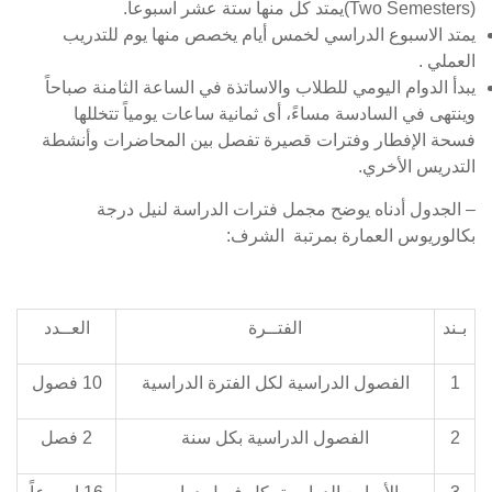
(Two Semesters)يمتد كل منها ستة عشر اسبوعاً.
يمتد الاسبوع الدراسي لخمس أيام يخصص منها يوم للتدريب
العملي .
يبدأ الدوام اليومي للطلاب والاساتذة في الساعة الثامنة صباحاً
وينتهى في السادسة مساءً، أى ثمانية ساعات يومياً تتخللها
فسحة الإفطار وفترات قصيرة تفصل بين المحاضرات وأنشطة
التدريس الأخري.
– الجدول أدناه يوضح مجمل فترات الدراسة لنيل درجة
بكالوريوس العمارة بمرتبة الشرف:
بـند
الفتــرة
العــدد
1
الفصول الدراسية لكل الفترة الدراسية
10 فصول
2
الفصول الدراسية بكل سنة
2 فصل