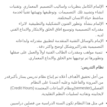
الإلمام الكامل بنظريات واساليب التصميم المعماري وتقنيات
انشاء وتشييد تلك التصميمات وتوظيفها وتهيئتها تقنياً لخدمة
مناشط حياة الانسان المختلفة.
الإلمام بنشأة وتطور الفنون التشكيلية والتطبيقية لاثراء
مقدراته التصميمية وتوسيع افاق الخلق والابتكار والابداع الفني
لديه .
الإمام بالوسائل التقنية المتقدمة لتطبيق مقدراته وابداعاته
التصميمية بقدراكبروشكل اوضح واكثر دقة .
تنمية مواهب ومقدرات الطالب الفنية اولاً والعمل على صقلها
وتطويرها ثم توجيهها نحو الخلق والابداع المعماري.
نظام التدريس:
من أجل تحقيق الأهداف أعلاه تم إتباع نظام تدريس يمتاز بأكبرقدر
من المرونة والفاعلية وعليه أعتمدنا على النظام
الفصلي(semester)ونظام الساعات المعتمدة (Credit Hours)
لايجابيته وتفاديه لسلبيات النظم التقليدية.
في مثل هذا النظام تكون السنة الدراسية من فصلين دراسيين